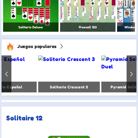
Solitario Deluxe
Freecell 123
Windows 
Juegos populares
ario Español
Solitario Crescent 3
Pyramid Solit
Solitaire 12