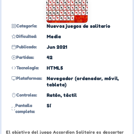
Categoría:
Nuevos juegos de solitario
Dificultad:
Media
Publicado:
Jun 2021
Partidas:
42
Tecnología:
HTML5
Plataformas:
Navegador (ordenador, móvil,
tableta)
Controles:
Ratón, táctil
Pantalla
Sí
completa:
El objetivo del juego Accordion Solitaire es descartar