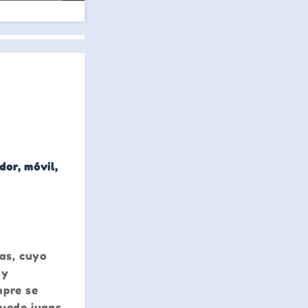
or, móvil,
ras, cuyo
 y
mpre se
puede jugar