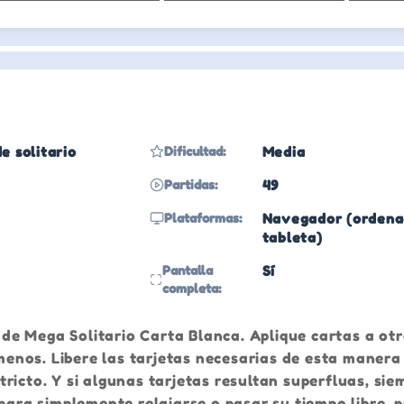
e solitario
Dificultad:
Media
Partidas:
49
Plataformas:
Navegador (ordenad
tableta)
Pantalla
Sí
completa:
o de Mega Solitario Carta Blanca. Aplique cartas a ot
 menos. Libere las tarjetas necesarias de esta manera
ricto. Y si algunas tarjetas resultan superfluas, sie
 para simplemente relajarse o pasar su tiempo libre, 