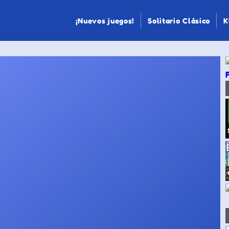
¡Nuevos juegos!
Solitario Clásico
K