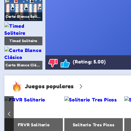
Carta Blanca Solitario Español
Timed Solitaire
(Rating: 5.00)
Carta Blanca Clásico
Juegos populares
FRVR Solitario
Solitario Tres Picos