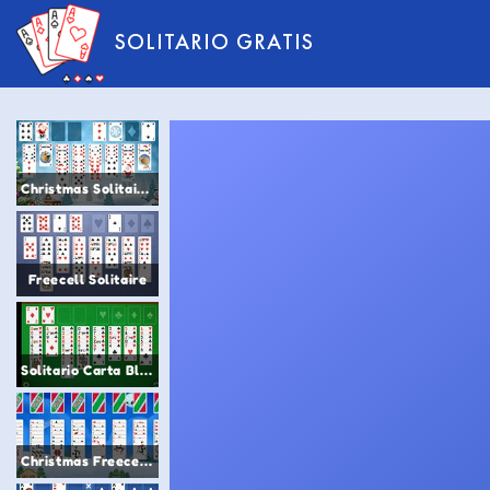
SOLITARIO GRATIS
Christmas Solitaire 247
Freecell Solitaire
Solitario Carta Blanca
Christmas Freecell Solitaire