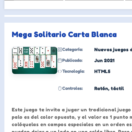
Mega Solitario Carta Blanca
Categoría:
Nuevos juegos d
Publicado:
Jun 2021
Tecnología:
HTML5
Controles:
Ratón, táctil
Este juego te invita a jugar un tradicional jueg
palo es del color opuesto, y el valor es 1 punto
colóquelas en campos especiales en un orden est
pueden dejar a un lado en una celda libre. Pero