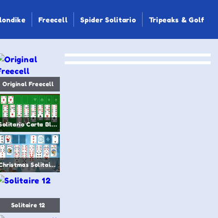
londike
Freecell
Spider Solitario
Tripeaks & Golf
Original Freecell
Solitario Carta Blanca
Christmas Solitaire 247
Solitaire 12