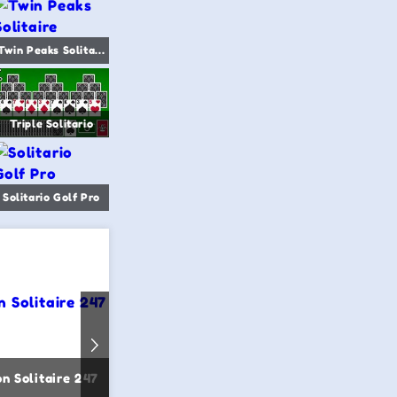
Twin Peaks Solitaire
Triple Solitario
Solitario Golf Pro
n Solitaire 247
King Klondike Solitario
Solitario L