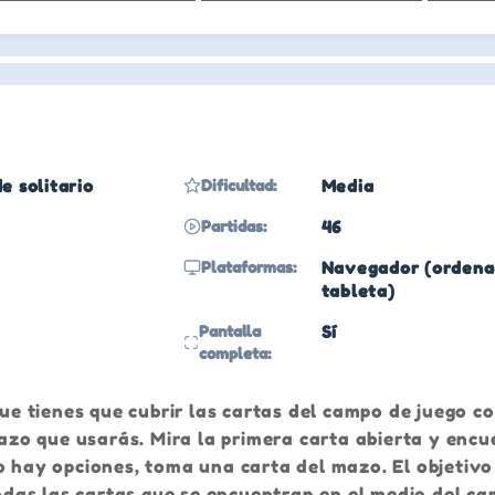
e solitario
Dificultad:
Media
Partidas:
46
Plataformas:
Navegador (ordenad
tableta)
Pantalla
Sí
completa:
que tienes que cubrir las cartas del campo de juego co
 mazo que usarás. Mira la primera carta abierta y enc
o hay opciones, toma una carta del mazo. El objetiv
 todas las cartas que se encuentran en el medio del c