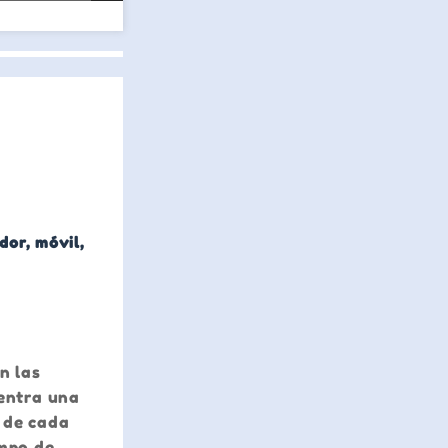
or, móvil,
n las
uentra una
o de cada
ampo de